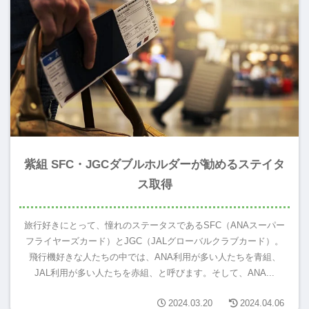
紫組 SFC・JGCダブルホルダーが勧めるステイタ
ス取得
旅行好きにとって、憧れのステータスであるSFC（ANAスーパー
フライヤーズカード）とJGC（JALグローバルクラブカード）。
飛行機好きな人たちの中では、ANA利用が多い人たちを青組、
JAL利用が多い人たちを赤組、と呼びます。そして、ANA...
2024.03.20
2024.04.06